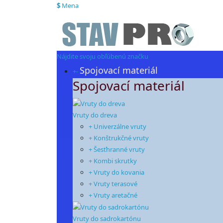
$
Mena
Nájdite svoju obľúbenú značku
Spojovací materiál
+
-
Spojovací materiál
Vruty do dreva
+ Univerzálne vruty
+ Konštrukčné vruty
+ Šesťhranné vruty
+ Kombi skrutky
+ Vruty do kovania
+ Vruty terasové
+ Vruty aretačné
Vruty do sadrokartónu