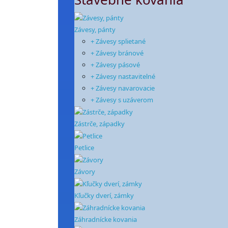
Závesy, pánty
+ Závesy splietané
+ Závesy bránové
+ Závesy pásové
+ Závesy nastavitelné
+ Závesy navarovacie
+ Závesy s uzáverom
Zástrče, západky
Petlice
Závory
Kľučky dverí, zámky
Záhradnícke kovania