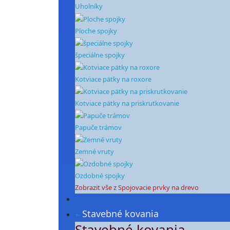
Uholníky
Ploche spojky
špeciálne spojky
Kotviace pätky na roxore
Kotviace pätky na priskrutkovanie
Papuče trámov
Zemné vruty
Ozdobné spojky
Zobrazit vše z Spojovacie prvky na drevo
Stavebné kovania
+
-
Stavebné kovania