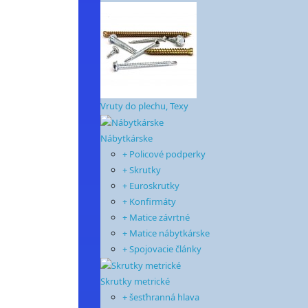
Vruty do plechu, Texy
Nábytkárske
+ Policové podperky
+ Skrutky
+ Euroskrutky
+ Konfirmáty
+ Matice závrtné
+ Matice nábytkárske
+ Spojovacie články
Skrutky metrické
+ šesťhranná hlava