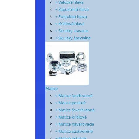
+ Valcová hlava
+ Zapustená hlava
+ Polguľatá hlava
+ Krídlová hlava
+ Skrutky stavacie
+ Skrutky špecialne
Matice
+ Matice šesťhranné
+ Matice poistné
+ Matice štvorhranné
+ Matice krídlové
+ Matice navarovacie
+ Matice uzatvorené
+ Matice ostatné