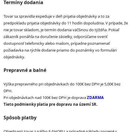
Termíny dodania
Tovar sa spravidla expeduje v deň prijatia objednávky a to za
predpokladu prijatia objednávky do 11 hodín dopoludnia. V prípade, že
nie je tovar skladom, je termín dodania väčšinou do týždňa. Pokiaľ
zákazník ponáhľa na doručenie zásielky, odporúčame overiť
dostupnosť telefonicky alebo mailom, prípadne poznamenať
požiadavka na rýchle dodanie priamo do poznámky vo formulári
objednávky.
Prepravné a balné
Výška prepravného pri objednávkach do 100€ bez DPH je 5,00€ bez
DPH.
Pri objednávkach nad 100€ bez DPH je doprava
ZDARMA
Tieto podmienky platia pre dopravu na území SR.
Spôsob platby
Objednaný tovar z nášho E-SHOPU a prípadné náklady spojené s