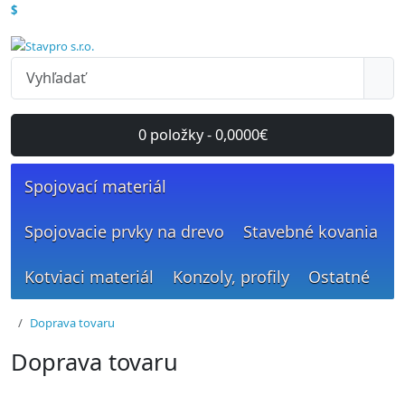
$
0 položky - 0,0000€
Spojovací materiál
Spojovacie prvky na drevo
Stavebné kovania
Kotviaci materiál
Konzoly, profily
Ostatné
Doprava tovaru
Doprava tovaru