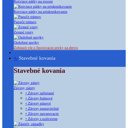
Kotviace pätky na roxore
Kotviace pätky na priskrutkovanie
Papuče trámov
Zemné vruty
Ozdobné spojky
Zobrazit vše z Spojovacie prvky na drevo
Stavebné kovania
+
-
Stavebné kovania
Závesy, pánty
+ Závesy splietané
+ Závesy bránové
+ Závesy pásové
+ Závesy nastavitelné
+ Závesy navarovacie
+ Závesy s uzáverom