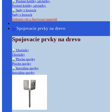
Poistné krúžky, závlačky.
Sady v boxoch
Zobrazit vše z Spojovací materiál
Spojovacie prvky na drevo
+
-
Spojovacie prvky na drevo
Uholníky
Ploche spojky
špeciálne spojky