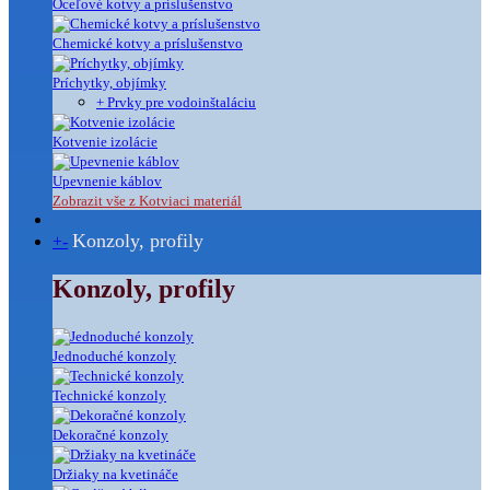
Oceľové kotvy a príslušenstvo
Chemické kotvy a príslušenstvo
Príchytky, objímky
+ Prvky pre vodoinštaláciu
Kotvenie izolácie
Upevnenie káblov
Zobrazit vše z Kotviaci materiál
Konzoly, profily
+
-
Konzoly, profily
Jednoduché konzoly
Technické konzoly
Dekoračné konzoly
Držiaky na kvetináče