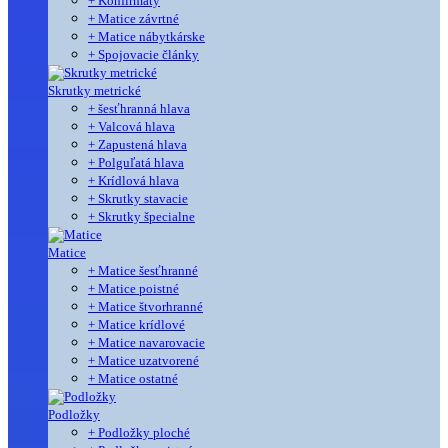
+ Konfirmáty
+ Matice závrtné
+ Matice nábytkárske
+ Spojovacie články
Skrutky metrické
+ šesťhranná hlava
+ Valcová hlava
+ Zapustená hlava
+ Polguľatá hlava
+ Krídlová hlava
+ Skrutky stavacie
+ Skrutky špecialne
Matice
+ Matice šesťhranné
+ Matice poistné
+ Matice štvorhranné
+ Matice krídlové
+ Matice navarovacie
+ Matice uzatvorené
+ Matice ostatné
Podložky
+ Podložky ploché