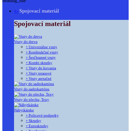
heading_title
Spojovací materiál
+
-
Spojovací materiál
Vruty do dreva
+ Univerzálne vruty
+ Konštrukčné vruty
+ Šesťhranné vruty
+ Kombi skrutky
+ Vruty do kovania
+ Vruty terasové
+ Vruty aretačné
Vruty do sadrokartónu
Vruty do plechu, Texy
Nábytkárske
+ Policové podperky
+ Skrutky
+ Euroskrutky