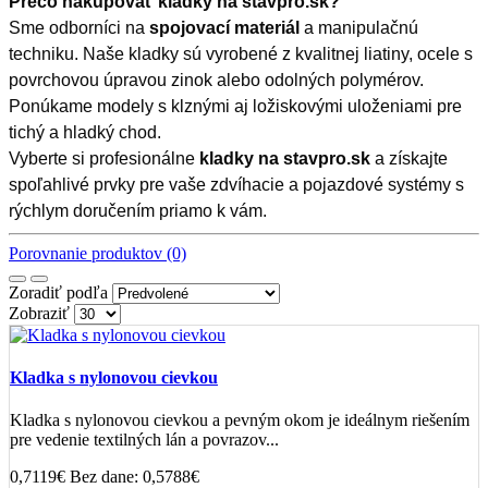
Prečo nakupovať kladky na stavpro.sk?
Sme odborníci na
spojovací materiál
a manipulačnú
techniku. Naše kladky sú vyrobené z kvalitnej liatiny, ocele s
povrchovou úpravou zinok alebo odolných polymérov.
Ponúkame modely s klznými aj ložiskovými uloženiami pre
tichý a hladký chod.
Vyberte si profesionálne
kladky na stavpro.sk
a získajte
spoľahlivé prvky pre vaše zdvíhacie a pojazdové systémy s
rýchlym doručením priamo k vám.
Porovnanie produktov (0)
Zoradiť podľa
Zobraziť
Kladka s nylonovou cievkou
Kladka s nylonovou cievkou a pevným okom je ideálnym riešením
pre vedenie textilných lán a povrazov...
0,7119€
Bez dane: 0,5788€