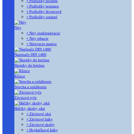
+ Podložky poistné
+ Podložky tesniace
+ Podložky štvorcové
+ Podložky ostatné
Nity
+ Nity rozklepávacie
+ Nity trhacie
+ Nitovacie matice
Napínače DIN 1480
Skrutky do betónu
Klince
Strecha a opláštenie
Závitové tyče
Háčiky, skoby, oká
+ Závitové oká
+ Závitové háky
+ Závitové skoby
+ Hojdačkové háky