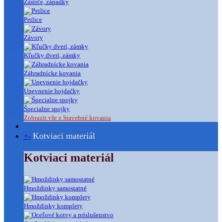
Zástrče, západky
Petlice
Závory
Kľučky dverí, zámky
Záhradnícke kovania
Upevnenie hojdačky
Špecialne spojky
Zobrazit vše z Stavebné kovania
Kotviaci materiál
+
-
Kotviaci materiál
Hmoždinky samostatné
Hmoždinky komplety