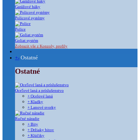
Garážové háky
Policové systémy
Police
Goliat systém
Zobrazit vše z Konzoly, profily
Ostatné
+
-
Ostatné
Oceľové laná a príslušenstvo
+ Ocelové laná
+ Kladky
+ Lanové svorky
Ručné náradie
+ Bity
+ Držiaky bitov
+ Klúčiky