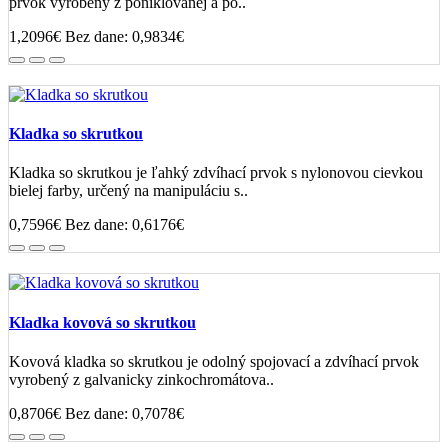
prvok vyrobený z poniklovanej a po..
1,2096€
Bez dane: 0,9834€
Kladka so skrutkou
Kladka so skrutkou je ľahký zdvíhací prvok s nylonovou cievkou
bielej farby, určený na manipuláciu s..
0,7596€
Bez dane: 0,6176€
Kladka kovová so skrutkou
Kovová kladka so skrutkou je odolný spojovací a zdvíhací prvok
vyrobený z galvanicky zinkochromátova..
0,8706€
Bez dane: 0,7078€