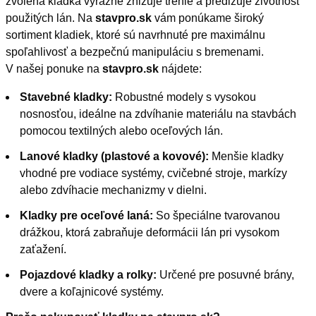
zvolená kladka výrazne znižuje trenie a predlžuje životnosť
použitých lán. Na
stavpro.sk
vám ponúkame široký
sortiment kladiek, ktoré sú navrhnuté pre maximálnu
spoľahlivosť a bezpečnú manipuláciu s bremenami.
V našej ponuke na
stavpro.sk
nájdete:
Stavebné kladky:
Robustné modely s vysokou
nosnosťou, ideálne na zdvíhanie materiálu na stavbách
pomocou textilných alebo oceľových lán.
Lanové kladky (plastové a kovové):
Menšie kladky
vhodné pre vodiace systémy, cvičebné stroje, markízy
alebo zdvíhacie mechanizmy v dielni.
Kladky pre oceľové laná:
So špeciálne tvarovanou
drážkou, ktorá zabraňuje deformácii lán pri vysokom
zaťažení.
Pojazdové kladky a rolky:
Určené pre posuvné brány,
dvere a koľajnicové systémy.