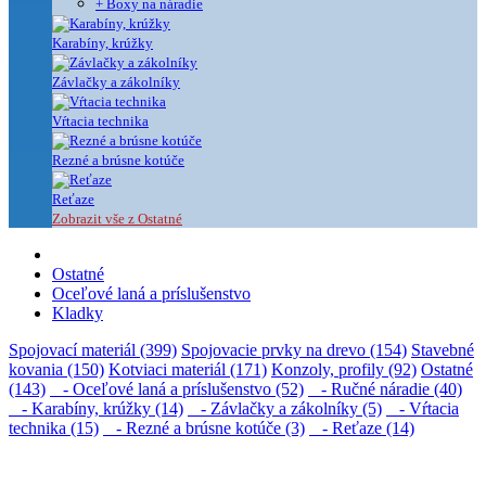
+ Boxy na náradie
Karabíny, krúžky
Závlačky a zákolníky
Vŕtacia technika
Rezné a brúsne kotúče
Reťaze
Zobrazit vše z Ostatné
Ostatné
Oceľové laná a príslušenstvo
Kladky
Spojovací materiál (399)
Spojovacie prvky na drevo (154)
Stavebné
kovania (150)
Kotviaci materiál (171)
Konzoly, profily (92)
Ostatné
(143)
- Oceľové laná a príslušenstvo (52)
- Ručné náradie (40)
- Karabíny, krúžky (14)
- Závlačky a zákolníky (5)
- Vŕtacia
technika (15)
- Rezné a brúsne kotúče (3)
- Reťaze (14)