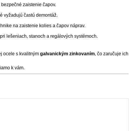
e bezpečné zaistenie čapov.
ré vyžadujú častú demontáž.
nike na zaistenie kolies a čapov náprav.
pri lešeniach, stanoch a regálových systémoch.
ej ocele s kvalitným
galvanickým zinkovaním
, čo zaručuje ich
riamo k vám.