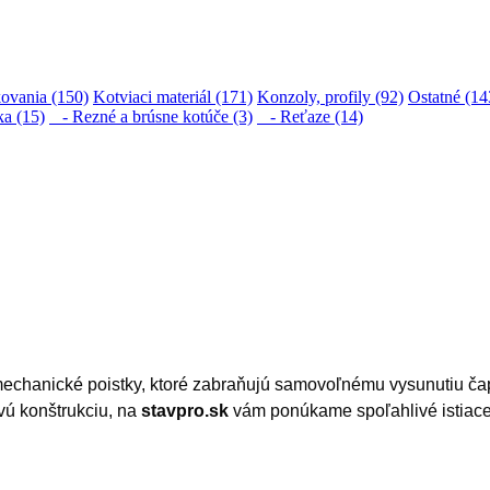
ovania (150)
Kotviaci materiál (171)
Konzoly, profily (92)
Ostatné (14
ka (15)
- Rezné a brúsne kotúče (3)
- Reťaze (14)
chanické poistky, ktoré zabraňujú samovoľnému vysunutiu čapov
vú konštrukciu, na
stavpro.sk
vám ponúkame spoľahlivé istiace