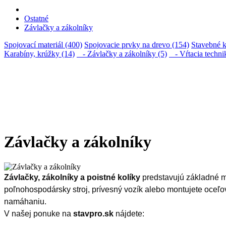
Ostatné
Závlačky a zákolníky
Spojovací materiál (400)
Spojovacie prvky na drevo (154)
Stavebné k
Karabíny, krúžky (14)
- Závlačky a zákolníky (5)
- Vŕtacia techni
Závlačky a zákolníky
Závlačky, zákolníky a poistné kolíky
predstavujú základné me
poľnohospodársky stroj, prívesný vozík alebo montujete oceľo
namáhaniu.
V našej ponuke na
stavpro.sk
nájdete: