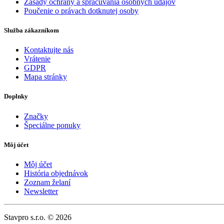
Zásady ochrany a spracúvania osobných údajov
Poučenie o právach dotknutej osoby
Služba zákazníkom
Kontaktujte nás
Vrátenie
GDPR
Mapa stránky
Doplnky
Značky
Špeciálne ponuky
Môj účet
Môj účet
História objednávok
Zoznam želaní
Newsletter
Stavpro s.r.o. © 2026