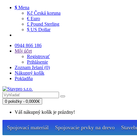
$
Mena
Kč Česká koruna
€ Euro
£ Pound Sterling
$ US Dollar
0944 866 186
Môj účet
Registrovať
Prihlásenie
Zoznam želaní (0)
Nákupný košík
Pokladňa
0 položky - 0,0000€
Váš nákupný košík je prázdny!
Spojovací materiál
Spojovacie prvky na drevo
Staveb