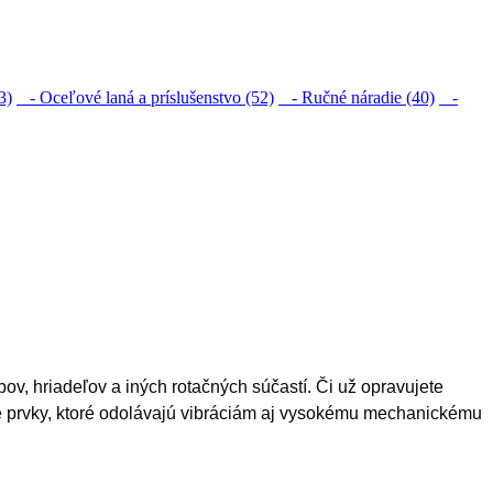
3)
- Oceľové laná a príslušenstvo (52)
- Ručné náradie (40)
-
, hriadeľov a iných rotačných súčastí. Či už opravujete
 prvky, ktoré odolávajú vibráciám aj vysokému mechanickému