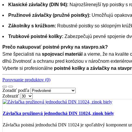
Klasické závlačky (DIN 94):
Najrozšírenejší typ poistky s
Pružinové závlačky (pružné poistky):
Umožňujú opakované 
Zákolníky s krúžkom:
Robustné poistky so sklopným krúžko
Trubkové poistné kolíky:
Zabezpečujú pevné spojenie dvoc
Prečo nakupovať poistné prvky na stavpro.sk?
Sme špecialisti na
spojovací materiál
a vieme, že na kvalite 
dlhú životnosť a ochranu pred koróziou v náročnom exteriérov
Vyberte si profesionálne
poistné kolíky a závlačky na stavp
Porovnanie produktov (0)
Zoradiť podľa
Zobraziť
Závlačka pružinová jednoduchá DIN 11024, zinok biely
Závlačka poistná jednoduchá DIN 11024 je spoľahlivý komponent urče