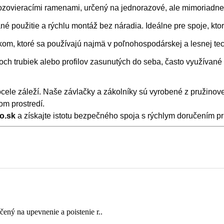
 rozovieracími ramenami, určený na jednorazové, ale mimoriadn
použitie a rýchlu montáž bez náradia. Ideálne pre spoje, kto
m, ktoré sa používajú najmä v poľnohospodárskej a lesnej tech
h trubiek alebo profilov zasunutých do seba, často využívané 
ocele záleží. Naše závlačky a zákolníky sú vyrobené z pružinov
om prostredí.
ro.sk
a získajte istotu bezpečného spoja s rýchlym doručením p
ný na upevnenie a poistenie r..