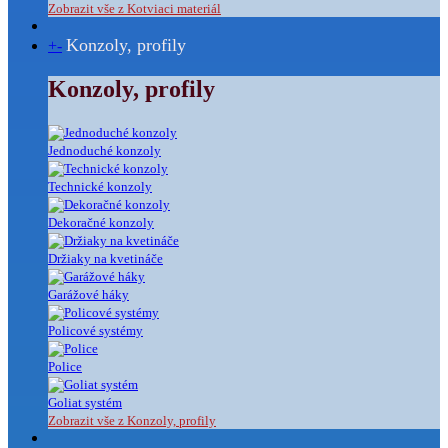
Zobrazit vše z Kotviaci materiál
Konzoly, profily
+
-
Konzoly, profily
Jednoduché konzoly
Technické konzoly
Dekoračné konzoly
Držiaky na kvetináče
Garážové háky
Policové systémy
Police
Goliat systém
Zobrazit vše z Konzoly, profily