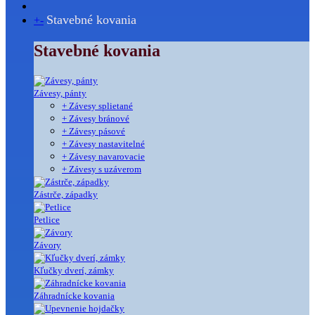
Stavebné kovania
+
-
Stavebné kovania
Závesy, pánty
+ Závesy splietané
+ Závesy bránové
+ Závesy pásové
+ Závesy nastavitelné
+ Závesy navarovacie
+ Závesy s uzáverom
Zástrče, západky
Petlice
Závory
Kľučky dverí, zámky
Záhradnícke kovania