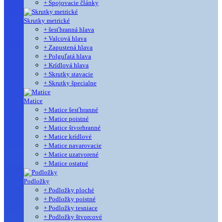
+ Spojovacie články
Skrutky metrické
+ šesťhranná hlava
+ Valcová hlava
+ Zapustená hlava
+ Polguľatá hlava
+ Krídlová hlava
+ Skrutky stavacie
+ Skrutky špecialne
Matice
+ Matice šesťhranné
+ Matice poistné
+ Matice štvorhranné
+ Matice krídlové
+ Matice navarovacie
+ Matice uzatvorené
+ Matice ostatné
Podložky
+ Podložky ploché
+ Podložky poistné
+ Podložky tesniace
+ Podložky štvorcové