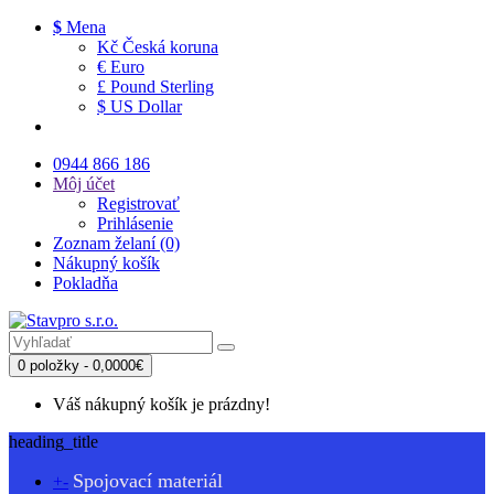
$
Mena
Kč Česká koruna
€ Euro
£ Pound Sterling
$ US Dollar
0944 866 186
Môj účet
Registrovať
Prihlásenie
Zoznam želaní (0)
Nákupný košík
Pokladňa
0 položky - 0,0000€
Váš nákupný košík je prázdny!
heading_title
Spojovací materiál
+
-