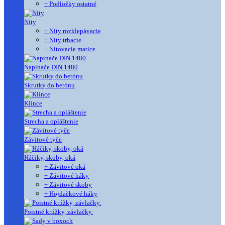
+ Podložky ostatné
Nity
+ Nity rozklepávacie
+ Nity trhacie
+ Nitovacie matice
Napínače DIN 1480
Skrutky do betónu
Klince
Strecha a opláštenie
Závitové tyče
Háčiky, skoby, oká
+ Závitové oká
+ Závitové háky
+ Závitové skoby
+ Hojdačkové háky
Poistné krúžky, závlačky.