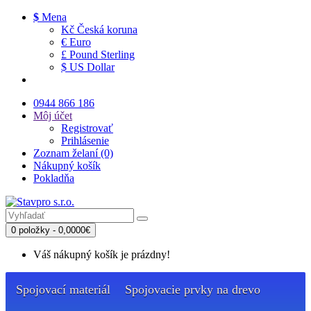
$
Mena
Kč Česká koruna
€ Euro
£ Pound Sterling
$ US Dollar
0944 866 186
Môj účet
Registrovať
Prihlásenie
Zoznam želaní (0)
Nákupný košík
Pokladňa
0 položky - 0,0000€
Váš nákupný košík je prázdny!
Spojovací materiál
Spojovacie prvky na drevo