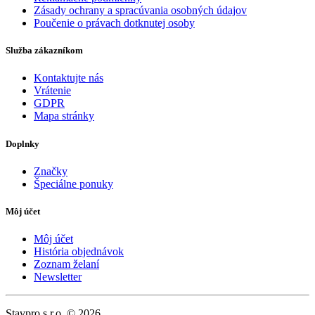
Zásady ochrany a spracúvania osobných údajov
Poučenie o právach dotknutej osoby
Služba zákazníkom
Kontaktujte nás
Vrátenie
GDPR
Mapa stránky
Doplnky
Značky
Špeciálne ponuky
Môj účet
Môj účet
História objednávok
Zoznam želaní
Newsletter
Stavpro s.r.o. © 2026