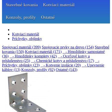
Stavebné kovania
Kotviaci materiál
Konzoly, profily
Ostatné
Kotviaci materiál
Príchytky, objímky
Spojovací materiál (399)
Spojovacie prvky na drevo (154)
Stavebné
kovania (150)
Kotviaci materiál (171)
- Hmoždinky samostatné
(36)
- Hmoždinky komplety (42)
- Oceľové kotvy a
príslušenstvo (25)
- Chemické kotvy a príslušenstvo (17)
-
Príchytky, objímky (23)
- Kotvenie izolácie (20)
- Upevnenie
káblov (13)
Konzoly, profily (92)
Ostatné (143)