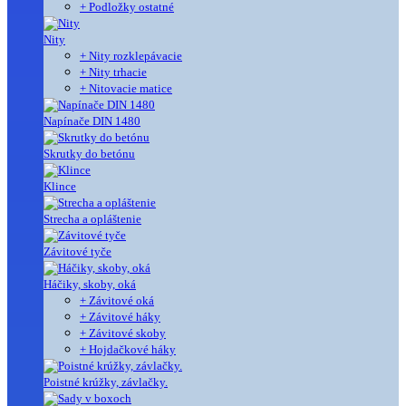
+ Podložky ostatné
Nity
+ Nity rozklepávacie
+ Nity trhacie
+ Nitovacie matice
Napínače DIN 1480
Skrutky do betónu
Klince
Strecha a opláštenie
Závitové tyče
Háčiky, skoby, oká
+ Závitové oká
+ Závitové háky
+ Závitové skoby
+ Hojdačkové háky
Poistné krúžky, závlačky.