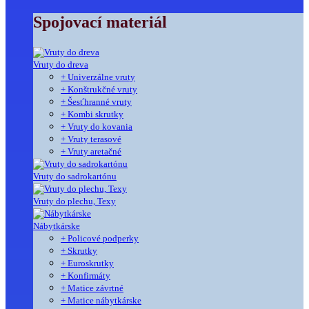
Spojovací materiál
Vruty do dreva
+ Univerzálne vruty
+ Konštrukčné vruty
+ Šesťhranné vruty
+ Kombi skrutky
+ Vruty do kovania
+ Vruty terasové
+ Vruty aretačné
Vruty do sadrokartónu
Vruty do plechu, Texy
Nábytkárske
+ Policové podperky
+ Skrutky
+ Euroskrutky
+ Konfirmáty
+ Matice závrtné
+ Matice nábytkárske