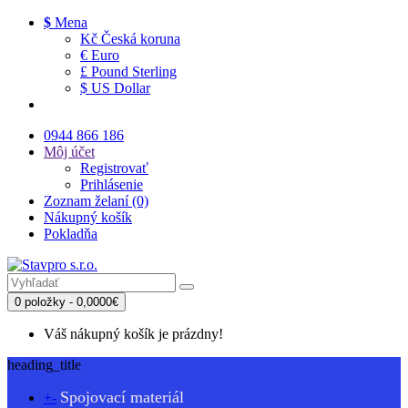
$
Mena
Kč Česká koruna
€ Euro
£ Pound Sterling
$ US Dollar
0944 866 186
Môj účet
Registrovať
Prihlásenie
Zoznam želaní (0)
Nákupný košík
Pokladňa
0 položky - 0,0000€
Váš nákupný košík je prázdny!
heading_title
Spojovací materiál
+
-