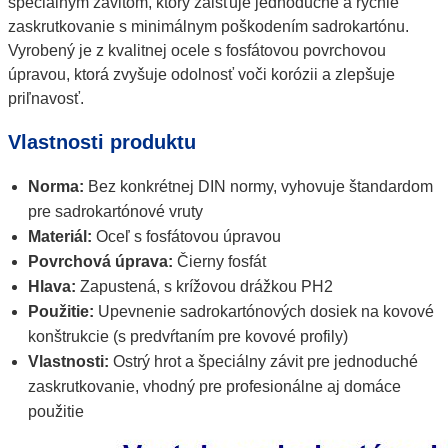
špeciálnym závitom, ktorý zaisťuje jednoduché a rýchle
zaskrutkovanie s minimálnym poškodením sadrokartónu.
Vyrobený je z kvalitnej ocele s fosfátovou povrchovou
úpravou, ktorá zvyšuje odolnosť voči korózii a zlepšuje
priľnavosť.
Vlastnosti produktu
Norma:
Bez konkrétnej DIN normy, vyhovuje štandardom
pre sadrokartónové vruty
Materiál:
Oceľ s fosfátovou úpravou
Povrchová úprava:
Čierny fosfát
Hlava:
Zapustená, s krížovou drážkou PH2
Použitie:
Upevnenie sadrokartónových dosiek na kovové
konštrukcie (s predvŕtaním pre kovové profily)
Vlastnosti:
Ostrý hrot a špeciálny závit pre jednoduché
zaskrutkovanie, vhodný pre profesionálne aj domáce
použitie