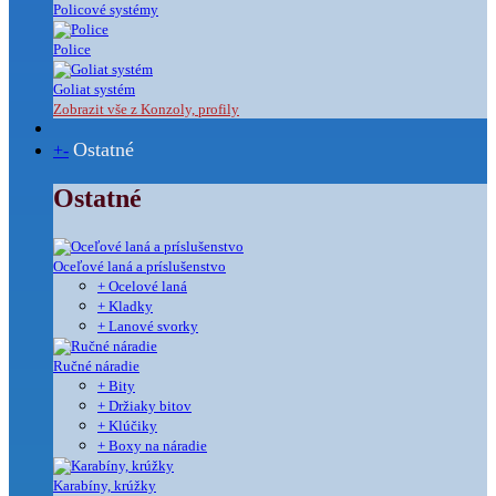
Policové systémy
Police
Goliat systém
Zobrazit vše z Konzoly, profily
Ostatné
+
-
Ostatné
Oceľové laná a príslušenstvo
+ Ocelové laná
+ Kladky
+ Lanové svorky
Ručné náradie
+ Bity
+ Držiaky bitov
+ Klúčiky
+ Boxy na náradie
Karabíny, krúžky