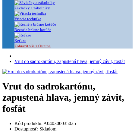
Závlačky a zákolníky
Vŕtacia technika
Rezné a brúsne kotúče
Reťaze
Zobrazit vše z Ostatné
Vrut do sadrokartónu, zapustená hlava, jemný závit, fosfát
Vrut do sadrokartónu,
zapustená hlava, jemný závit,
fosfát
Kód produktu: A040300035025
Dostupnosť: Skladom