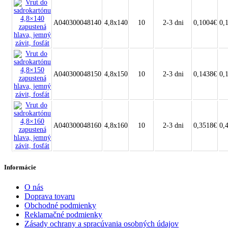
A040300048140
4,8x140
10
2-3 dni
0,1004€
0,
A040300048150
4,8x150
10
2-3 dni
0,1438€
0,
A040300048160
4,8x160
10
2-3 dni
0,3518€
0,
Informácie
O nás
Doprava tovaru
Obchodné podmienky
Reklamačné podmienky
Zásady ochrany a spracúvania osobných údajov