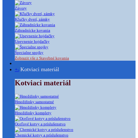
Závory
Kľučky dverí, zámky
Záhradnícke kovania
Upevnenie hojdačky
Špecialne spojky
Zobrazit vše z Stavebné kovania
Kotviaci materiál
+
-
Kotviaci materiál
Hmoždinky samostatné
Hmoždinky komplety
Oceľové kotvy a príslušenstvo
Chemické kotvy a príslušenstvo