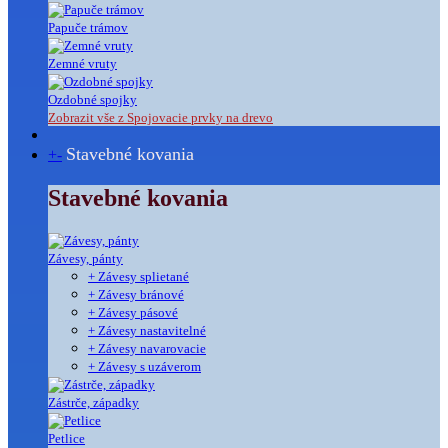
Papuče trámov
Zemné vruty
Ozdobné spojky
Zobrazit vše z Spojovacie prvky na drevo
Stavebné kovania
+
-
Stavebné kovania
Závesy, pánty
+ Závesy splietané
+ Závesy bránové
+ Závesy pásové
+ Závesy nastavitelné
+ Závesy navarovacie
+ Závesy s uzáverom
Zástrče, západky
Petlice