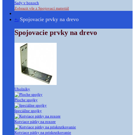
Sady v boxoch
Zobrazit vše z Spojovací materiál
Spojovacie prvky na drevo
+
-
Spojovacie prvky na drevo
Uholníky
Ploche spojky
špeciálne spojky
Kotviace pätky na roxore
Kotviace pätky na priskrutkovanie