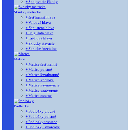
+ Spojovacie články
Skrutky metrické
+ šesťhranná hlava
+ Valcová hlava
+ Zapustená hlava
+ Polguľatá hlava
+ Krídlová hlava
+ Skrutky stavacie
+ Skrutky špecialne
Matice
+ Matice šesťhranné
+ Matice poistné
+ Matice štvorhranné
+ Matice krídlové
+ Matice navarovacie
+ Matice uzatvorené
+ Matice ostatné
Podložky
+ Podložky ploché
+ Podložky poistné
+ Podložky tesniace
+ Podložky štvorcové